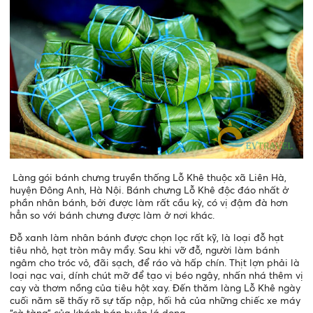
Làng gói bánh chưng truyền thống Lỗ Khê thuộc xã Liên Hà,
huyện Đông Anh, Hà Nội. Bánh chưng Lỗ Khê độc đáo nhất ở
phần nhân bánh, bởi được làm rất cầu kỳ, có vị đậm đà hơn
hẳn so với bánh chưng được làm ở nơi khác.
Đỗ xanh làm nhân bánh được chọn lọc rất kỹ, là loại đỗ hạt
tiêu nhỏ, hạt tròn mây mẩy. Sau khi vỡ đỗ, người làm bánh
ngâm cho tróc vỏ, đãi sạch, để ráo và hấp chín. Thịt lợn phải là
loại nạc vai, dính chút mỡ để tạo vị béo ngậy, nhấn nhá thêm vị
cay và thơm nồng của tiêu hột xay. Đến thăm làng Lỗ Khê ngày
cuối năm sẽ thấy rõ sự tấp nập, hối hả của những chiếc xe máy
“cà tàng” của khách bán buôn lá dong.