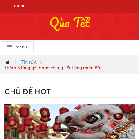
menu
Qùa Tết
menu
Tin tức
Thăm 5 làng gói bánh chưng nổi tiếng miền Bắc
CHỦ ĐỀ HOT