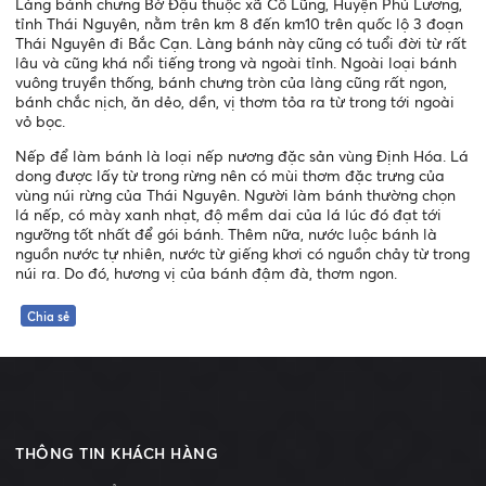
Làng bánh chưng Bờ Đậu thuộc xã Cổ Lũng, Huyện Phú Lương,
tỉnh Thái Nguyên, nằm trên km 8 đến km10 trên quốc lộ 3 đoạn
Thái Nguyên đi Bắc Cạn. Làng bánh này cũng có tuổi đời từ rất
lâu và cũng khá nổi tiếng trong và ngoài tỉnh. Ngoài loại bánh
vuông truyền thống, bánh chưng tròn của làng cũng rất ngon,
bánh chắc nịch, ăn dẻo, dền, vị thơm tỏa ra từ trong tới ngoài
vỏ bọc.
Nếp để làm bánh là loại nếp nương đặc sản vùng Định Hóa. Lá
dong được lấy từ trong rừng nên có mùi thơm đặc trưng của
vùng núi rừng của Thái Nguyên. Người làm bánh thường chọn
lá nếp, có mày xanh nhạt, độ mềm dai của lá lúc đó đạt tới
ngưỡng tốt nhất để gói bánh. Thêm nữa, nước luộc bánh là
nguồn nước tự nhiên, nước từ giếng khơi có nguồn chảy từ trong
núi ra. Do đó, hương vị của bánh đậm đà, thơm ngon.
Chia sẻ
THÔNG TIN KHÁCH HÀNG