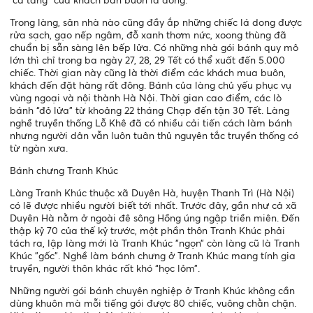
Trong làng, sân nhà nào cũng đầy ắp những chiếc lá dong được
rửa sạch, gạo nếp ngâm, đỗ xanh thơm nức, xoong thùng đã
chuẩn bị sẵn sàng lên bếp lửa. Có những nhà gói bánh quy mô
lớn thì chỉ trong ba ngày 27, 28, 29 Tết có thể xuất đến 5.000
chiếc. Thời gian này cũng là thời điểm các khách mua buôn,
khách đến đặt hàng rất đông. Bánh của làng chủ yếu phục vụ
vùng ngoại và nội thành Hà Nội. Thời gian cao điểm, các lò
bánh “đỏ lửa” từ khoảng 22 tháng Chạp đến tận 30 Tết. Làng
nghề truyền thống Lỗ Khê đã có nhiều cải tiến cách làm bánh
nhưng người dân vẫn luôn tuân thủ nguyên tắc truyền thống có
từ ngàn xưa.
Bánh chưng Tranh Khúc
Làng Tranh Khúc thuộc xã Duyên Hà, huyện Thanh Trì (Hà Nội)
có lẽ được nhiều người biết tới nhất. Trước đây, gần như cả xã
Duyên Hà nằm ở ngoài đê sông Hồng úng ngập triền miên. Đến
thập kỷ 70 của thế kỷ trước, một phần thôn Tranh Khúc phải
tách ra, lập làng mới là Tranh Khúc ”ngọn” còn làng cũ là Tranh
Khúc ”gốc”. Nghề làm bánh chưng ở Tranh Khúc mang tính gia
truyền, người thôn khác rất khó “học lỏm”.
Những người gói bánh chuyên nghiệp ở Tranh Khúc không cần
dùng khuôn mà mỗi tiếng gói được 80 chiếc, vuông chằn chặn.