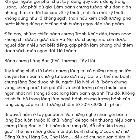
Khi gói, người gói phải chặt tay, đúng quy cách, đúng trọng
lượng, luộc phải đủ giờ. Làm bánh chưng tưởng như đơn giản
nhưng thực ra đòi hỏi cao về kỹ thuật, chỉ cần một kỹ thuật
không đúng như lá không sạch, than nấu kém chất lượng, pha
nước không đúng giờ cũng ảnh hưởng ngay đến sản phẩm.
Đến nay, những chiếc bánh chưng Tranh Khúc dẻo, thơm ngon
không chỉ được người dân Hà Nội ưa chuộng, mà còn được
người dân nhiều nơi biết tiếng, góp phần làm phong phú thêm
danh sách món ngon đất Hà thành.
Bánh chưng Làng Bạc (Phú Thượng- Tây Hồ)
Tuy không nhiều lò bánh, nhưng làng lại có những dòng họ lớn
chuyên làm bánh chưng từ bao đời nay. Có lẽ vì thế mà bánh
chưng làng Bạc được nhiều người Hà Nội ví là “bánh chưng
vàng, chưng bạc” bởi giá đắt và chất lượng cũng thuộc loại
ngon nhất nhì trong số các làng làm bánh quanh Thủ đô. Không
có nhiều hộ trong làng làm nghề bánh nhưng lượng bánh của
làng cung cấp ra thị trường chiếm từ 20%-30% thị phần.
Bí quyết nằm ở tay gói bánh. Và những nghệ nhân gói bánh
làng Bạc luôn thuộc 10 chữ “vàng” để tạo nên thương hiệu bánh
chưng làng Bạc là “thịt nằm kín trong đỗ, đỗ nằm kín trong
gạo”. Thế nên những đầu mối đặt bánh chưng ở các chợ như
Đồng Xuân, Hàng Da, Chợ Hôm… đều có chung quan điểm là