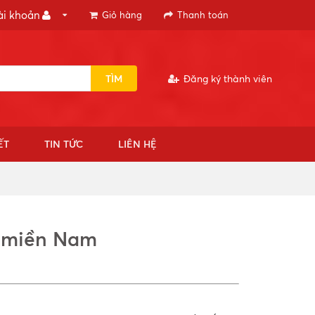
ài khoản
Giỏ hàng
Thanh toán
TÌM
Đăng ký thành viên
ẾT
TIN TỨC
LIÊN HỆ
t miền Nam