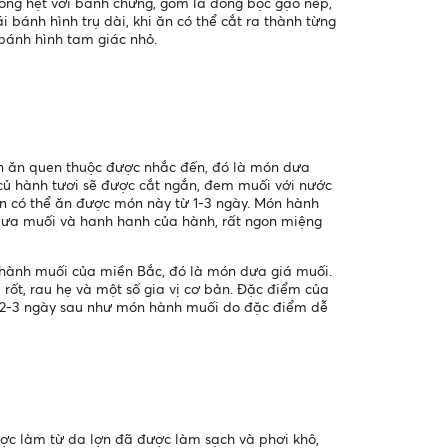
iống hệt với bánh chưng, gồm lá dong bọc gạo nếp,
 bánh hình trụ dài, khi ăn có thể cắt ra thành từng
bánh hình tam giác nhỏ.
món ăn quen thuộc được nhắc đến, đó là món dưa
củ hành tươi sẽ được cắt ngắn, đem muối với nước
ạn có thể ăn được món này từ 1-3 ngày. Món hành
dưa muối và hanh hanh của hành, rất ngon miệng
ành muối của miền Bắc, đó là món dưa giá muối.
rốt, rau hẹ và một số gia vị cơ bản. Đặc điểm của
n 2-3 ngày sau như món hành muối do đặc điểm dễ
ợc làm từ da lợn đã được làm sạch và phơi khô,