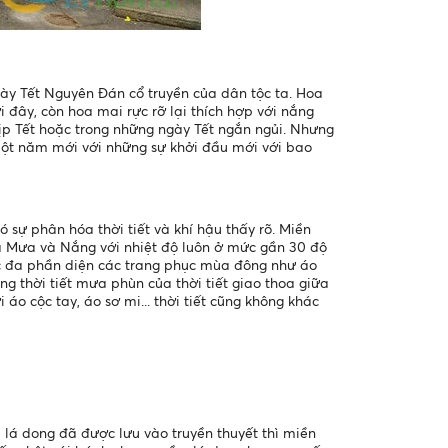
gày Tết Nguyên Đán cổ truyền của dân tộc ta. Hoa
 đây, còn hoa mai rực rỡ lại thích hợp với nắng
ịp Tết hoặc trong những ngày Tết ngắn ngủi. Nhưng
một năm mới với những sự khởi đầu mới với bao
 sự phân hóa thời tiết và khí hậu thấy rõ. Miền
a Mưa và Nắng với nhiệt độ luôn ở mức gần 30 độ
ắc đa phần diện các trang phục mùa đông như áo
ng thời tiết mưa phùn của thời tiết giao thoa giữa
 cộc tay, áo sơ mi... thời tiết cũng không khác
lá dong đã được lưu vào truyền thuyết thì miền