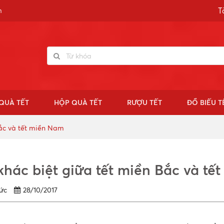
T
n
QUÀ TẾT
HỘP QUÀ TẾT
RƯỢU TẾT
ĐỒ BIẾU T
Bắc và tết miền Nam
khác biệt giữa tết miền Bắc và tế
 tức
28/10/2017