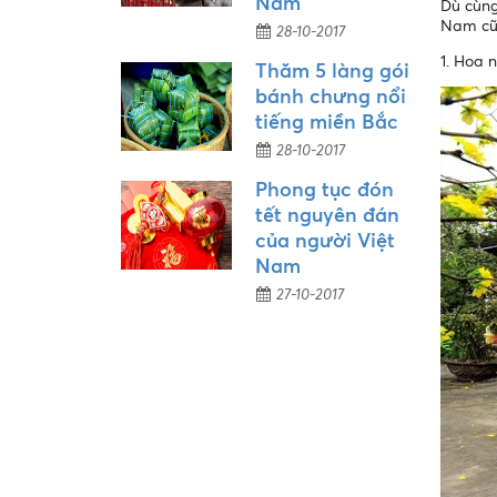
Nam
Dù cùng
Nam cũn
28-10-2017
1. Hoa 
Thăm 5 làng gói
bánh chưng nổi
tiếng miền Bắc
28-10-2017
Phong tục đón
tết nguyên đán
của người Việt
Nam
27-10-2017