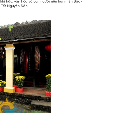
khí hậu, văn hóa và con người nên hai miền Bắc -
p Tết Nguyên Đán.