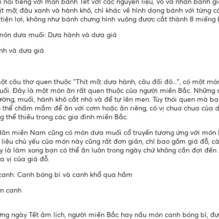
 nổi tiếng với món bánh Tét với các nguyên liệu, vỏ và nhân bánh g
ịt mỡ, đậu xanh và hành khô, chỉ khác về hình dạng bánh với từng cái
tiện lợi, không như bánh chưng hình vuông được cắt thành 8 miếng 
món dưa muối: Dưa hành và dưa giá
nh và dưa giá
ột câu thơ quen thuộc "Thịt mỡ, dưa hành, câu đối đỏ...", có một 
ối. Đây là một món ăn rất quen thuộc của người miền Bắc. Những 
ường, muối, hành khô cắt nhỏ và để tự lên men. Tùy thói quen mà b
 thể chấm mắm để ăn với cơm hoặc ăn riêng, có vị chua chua của 
g thể thiếu trong các gia đình miền Bắc.
ân miền Nam cũng có món dưa muối cổ truyền tương ứng với món h
liệu chủ yếu của món này cũng rất đơn giản, chỉ bao gồm giá đỗ, cà 
 là làm xong bạn có thể ăn luôn trong ngày chứ không cần đợi đế
a vị của giá đỗ.
canh: Canh bóng bì và canh khổ qua hầm
n canh
ng ngày Tết âm lịch, người miền Bắc hay nấu món canh bóng bì, đư