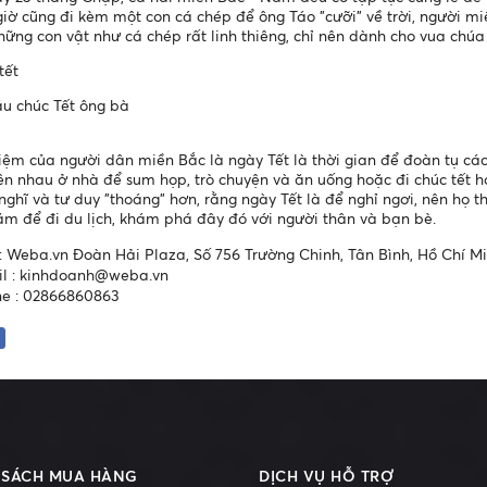
giờ cũng đi kèm một con cá chép để ông Táo "cưỡi" về trời, người m
hững con vật như cá chép rất linh thiêng, chỉ nên dành cho vua ch
tết
u chúc Tết ông bà
ệm của người dân miền Bắc là ngày Tết là thời gian để đoàn tụ các
n nhau ở nhà để sum họp, trò chuyện và ăn uống hoặc đi chúc tết
 nghĩ và tư duy "thoáng" hơn, rằng ngày Tết là để nghỉ ngơi, nên họ 
ăm để đi du lịch, khám phá đây đó với người thân và bạn bè.
 : Weba.vn Đoàn Hải Plaza, Số 756 Trường Chinh, Tân Bình, Hồ Chí M
l :
kinhdoanh@weba.vn
e : 02866860863
 SÁCH MUA HÀNG
DỊCH VỤ HỖ TRỢ