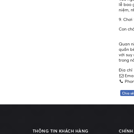
lễ bao 
niệm, n
9. Chơi 
Con chá
Quan ni
quần bê
với suy
trong n
Địa chỉ
Emai
Phon
Chia sẻ
THÔNG TIN KHÁCH HÀNG
CHÍNH