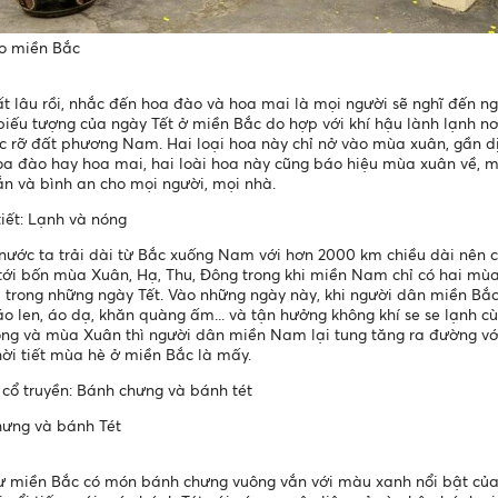
o miền Bắc
ất lâu rồi, nhắc đến hoa đào và hoa mai là mọi người sẽ nghĩ đến n
biếu tượng của ngày Tết ở miền Bắc do hợp với khí hậu lành lạnh nơi
c rỡ đất phương Nam. Hai loại hoa này chỉ nở vào mùa xuân, gần d
oa đào hay hoa mai, hai loài hoa này cũng báo hiệu mùa xuân về, 
 và bình an cho mọi người, mọi nhà.
 tiết: Lạnh và nóng
nước ta trải dài từ Bắc xuống Nam với hơn 2000 km chiều dài nên có
tới bốn mùa Xuân, Hạ, Thu, Đông trong khi miền Nam chỉ có hai mù
ả trong những ngày Tết. Vào những ngày này, khi người dân miền B
áo len, áo dạ, khăn quàng ấm... và tận hưởng không khí se se lạnh cù
g và mùa Xuân thì người dân miền Nam lại tung tăng ra đường với áo
hời tiết mùa hè ở miền Bắc là mấy.
 cổ truyền: Bánh chưng và bánh tét
hưng và bánh Tét
 miền Bắc có món bánh chưng vuông vắn với màu xanh nổi bật của 