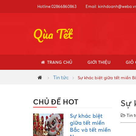
Hotline:02866860863
Email:
kinhdoanh@weba.v
Qùa Tết
TRANG CHỦ
GIỚI THIỆU
GIỎ 
Tin tức
Sự khác biệt giữa tết miền 
CHỦ ĐỀ HOT
Sự 
Sự khác biệt
Tin
giữa tết miền
Bắc và tết miền