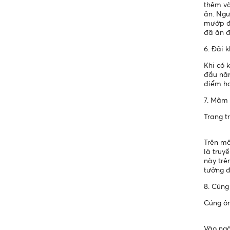
thêm và
ăn. Ngư
mướp đắ
đã ăn đ
6. Đãi 
Khi có 
đầu năm
điểm ha
7. Mâm
Trang t
Trên mâ
là truy
này trê
tưởng đ
8. Cúng
Cúng ô
Vào ngà