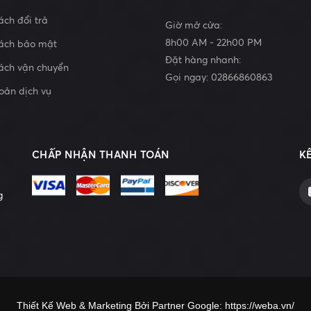
ách đổi trả
Giờ mở cửa:
8h00 AM - 22h00 PM
sách bảo mật
Đặt hàng nhanh:
ách vận chuyển
Gọi ngay:
02866860863
oản dịch vụ
CHẤP NHẬN THANH TOÁN
K
g
Thiết Kế Web & Marketing Bởi Partner Google:
https://weba.vn/