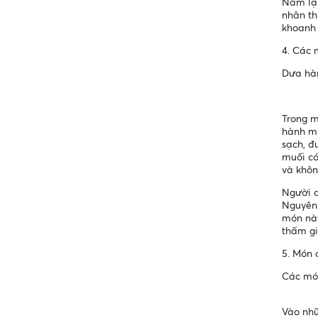
Nam lại
nhân th
khoanh 
4. Các 
Dưa hà
Trong m
hành mu
sạch, đ
muối có
và khôn
Người d
Nguyên 
món này
thấm gi
5. Món 
Các mó
Vào nhữ