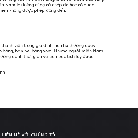
iền Nam lại kiêng cúng cá chép do học có quan
úa nên không được phép động đến.
 thành viên trong gia đình, nên họ thường quây
 họ hàng, bạn bè, hàng xóm. Nhưng người miền Nam
thường dành thời gian và tiền bạc tích lũy được
inh
LIÊN HỆ VỚI CHÚNG TÔI