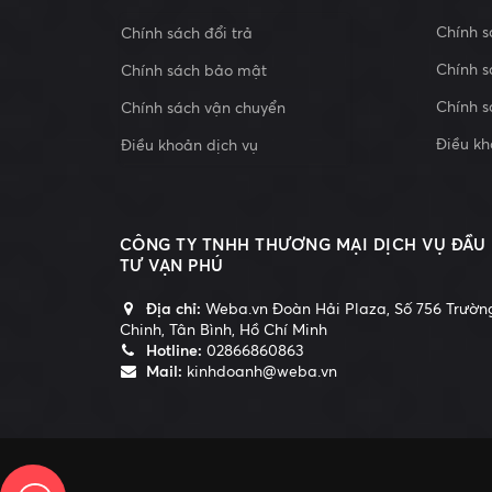
Chính s
Chính sách đổi trả
Chính 
Chính sách bảo mật
Chính s
Chính sách vận chuyển
Điều kh
Điều khoản dịch vụ
CÔNG TY TNHH THƯƠNG MẠI DỊCH VỤ ĐẦU
TƯ VẠN PHÚ
Địa chỉ:
Weba.vn Đoàn Hải Plaza, Số 756 Trườn
Chinh, Tân Bình, Hồ Chí Minh
Hotline:
02866860863
Mail:
kinhdoanh@weba.vn