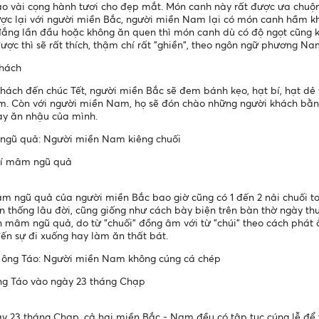
o vài cọng hành tươi cho đẹp mắt. Món canh này rất được ưa chuộn
ợc lại với người miền Bắc, người miền Nam lại có món canh hầm k
ng lần đầu hoặc không ăn quen thì món canh dù có độ ngọt cũng k
ược thì sẽ rất thích, thậm chí rất "ghiền", theo ngôn ngữ phương Na
khách
khách đến chúc Tết, người miền Bắc sẽ đem bánh kẹo, hạt bí, hạt dẻ
. Còn với người miền Nam, họ sẽ đón chào những người khách bằng 
y ăn nhậu của mình.
 ngũ quả: Người miền Nam kiêng chuối
rí mâm ngũ quả
m ngũ quả của người miền Bắc bao giờ cũng có 1 đến 2 nải chuối to
ền thống lâu đời, cũng giống như cách bày biện trên bàn thờ ngày t
n mâm ngũ quả, do từ "chuối" đồng âm với từ "chúi" theo cách phát
ến sự đi xuống hay làm ăn thất bát.
 ông Táo: Người miền Nam không cúng cá chép
ng Táo vào ngày 23 tháng Chạp
y 23 tháng Chạp, cả hai miền Bắc - Nam đều có tập tục cúng lễ để 