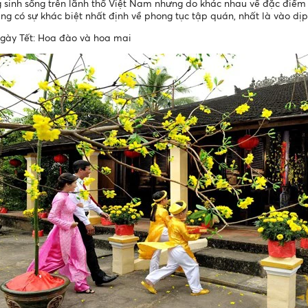
 sinh sống trên lãnh thổ Việt Nam nhưng do khác nhau về đặc điểm 
g có sự khác biệt nhất định về phong tục tập quán, nhất là vào dị
ngày Tết: Hoa đào và hoa mai