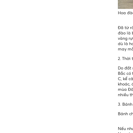
Hoa đà
Đã từ r
đào là 
vàng rự
dù là h
may mắn
2. Thời
Do đất 
Bắc có 
C, kể c
khoác, 
mùa Đôn
nhiều t
3. Bánh
Bánh c
Nếu như