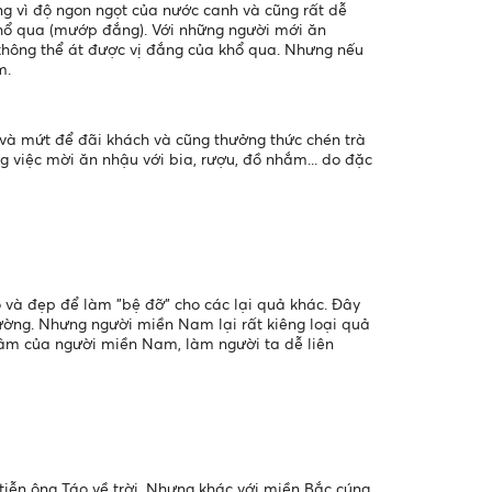
g vì độ ngon ngọt của nước canh và cũng rất dễ
hổ qua (mướp đắng). Với những người mới ăn
hông thể át được vị đắng của khổ qua. Nhưng nếu
m.
 và mứt để đãi khách và cũng thưởng thức chén trà
việc mời ăn nhậu với bia, rượu, đồ nhắm... do đặc
 và đẹp để làm "bệ đỡ" cho các lại quả khác. Đây
hường. Nhưng người miền Nam lại rất kiêng loại quả
 âm của người miền Nam, làm người ta dễ liên
tiễn ông Táo về trời. Nhưng khác với miền Bắc cúng